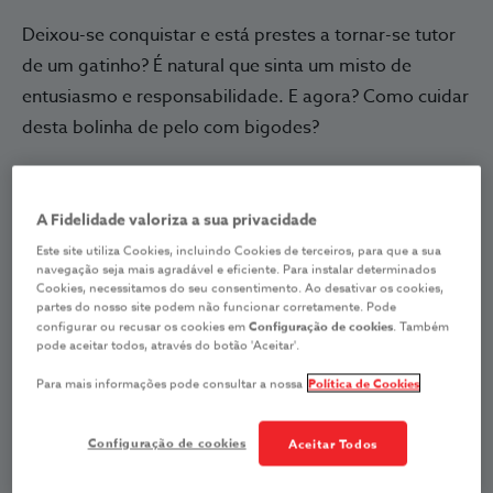
Deixou-se conquistar e está prestes a tornar-se tutor
de um gatinho? É natural que sinta um misto de
entusiasmo e responsabilidade. E agora? Como cuidar
desta bolinha de pelo com bigodes?
A pensar neste desafio, criamos um guia prático para
as primeiras semanas com o seu novo gato. Veja tudo
A Fidelidade valoriza a sua privacidade
o que precisa para o receber em casa e cuidar com
Este site utiliza Cookies, incluindo Cookies de terceiros, para que a sua
navegação seja mais agradável e eficiente. Para instalar determinados
confiança e carinho.
Cookies, necessitamos do seu consentimento. Ao desativar os cookies,
partes do nosso site podem não funcionar corretamente. Pode
configurar ou recusar os cookies em
Configuração de cookies
. Também
Cuidar de um gato bebé: 7
pode aceitar todos, através do botão 'Aceitar'.
conselhos para uma adaptação
Para mais informações pode consultar a nossa
Política de Cookies
tranquila
Configuração de cookies
Aceitar Todos