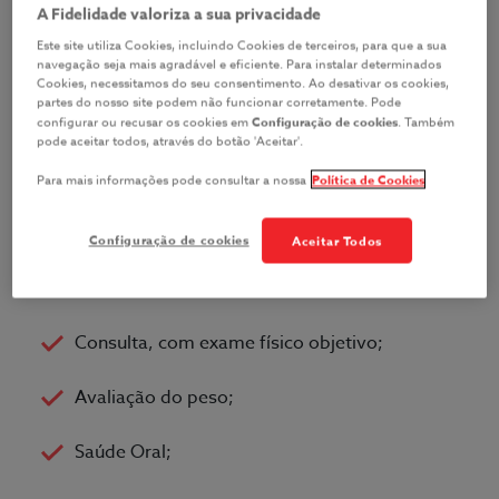
Up
A Fidelidade valoriza a sua privacidade
Este site utiliza Cookies, incluindo Cookies de terceiros, para que a sua
navegação seja mais agradável e eficiente. Para instalar determinados
Com o
Pet
2,
Pet
3 e
Pet
Vital, tem incluído um
Cookies, necessitamos do seu consentimento. Ao desativar os cookies,
check-up sem custos adicionais.
partes do nosso site podem não funcionar corretamente. Pode
configurar ou recusar os cookies em
Configuração de cookies
. Também
pode aceitar todos, através do botão 'Aceitar'.
Realizado de dois em dois anos, até aos 8 anos de
idade, ou anualmente a partir dos 9 anos do seu
Para mais informações pode consultar a nossa
Política de Cookies
cão ou gato, permite detetar precocemente
algumas doenças que possa ter.
Configuração de cookies
Aceitar Todos
O check-up inclui:
Consulta, com exame físico objetivo;
Avaliação do peso;
Saúde Oral;