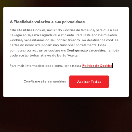
A Fidelidade valoriza a sua privacidade
Este site utiliza Cookies, incluindo Cookies de terceiros, para que a sua
navegação seja mais agradável e eficiente. Para instalar determinados
Cookies, necessitamos do seu consentimento. Ao desativar os cookies,
partes do nosso site podem não funcionar corretamente. Pode
configurar ou recusar os cookies em
Configuração de cookies
. Também
pode aceitar todos, através do botão 'Aceitar'.
Para mais informações pode consultar a nossa
Política de Cookies
Configuração de cookies
Aceitar Todos