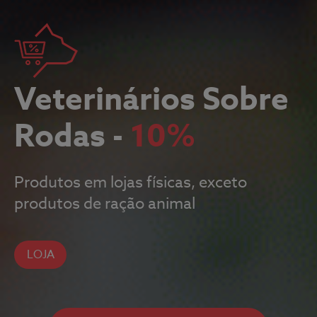
Todos os Seguros
Veterinários Sobre
Saúde Animal
Rodas -
10%
Fidelidade Loyalty
Produtos em lojas físicas, exceto
produtos de ração animal
Fidelidade Pet Tracker
Parcerias
LOJA
Prestadores