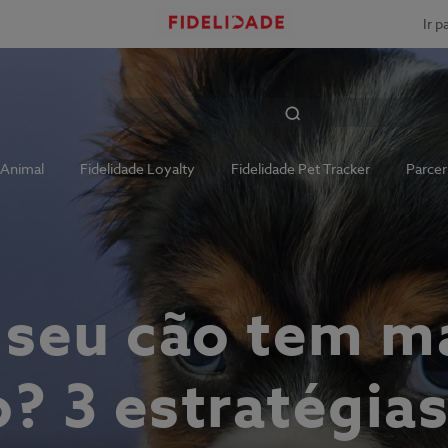
Ir p
 Animal
Fidelidade Loyalty
Fidelidade Pet Tracker
Parcer
 seu cão tem m
o? 3 estratégia