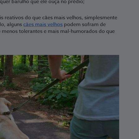
quer barulho que ele ouça no prédio;
is reativos do que cães mais velhos, simplesmente
ado, alguns
cães mais velhos
podem sofram de
-se menos tolerantes e mais mal-humorados do que