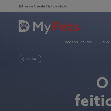
Área de Cliente MyFidelidade
Todos os Seguros
Saúde
Voltar
O
feiti