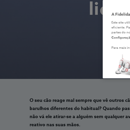
lida
A Fidelid
Este site ut
eficiente. P
partes do n
Configuraçã
Para mais i
O seu cão reage mal sempre que vê outros cãe
barulhos diferentes do habitual? Quando pas
não vá ele atirar-se a alguém sem qualquer a
reativo nas suas mãos.