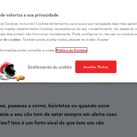
r com um cão re
ade valoriza a sua privacidade
iliza Cookies, incluindo Cookies de terceiros, para que a sua navegação seja mais agrad
ara instalar determinados Cookies, necessitamos do seu consentimento. Ao desativar o
COMPORTAMENTO
osso site podem não funcionar corretamente. Pode configurar ou recusar os cookies 
o de cookies
. Também pode aceitar todos, através do botão 'Aceitar'.
nformações pode consultar a nossa
Política de Cookies
Configuração de cookies
Aceitar Todos
s, pessoas a correr, bicicletas ou quando ouve
seia o seu cão tem de estar sempre em alerta caso
viso? Isto é um forte sinal de que tem um cão