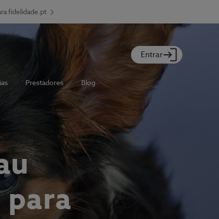
ara fidelidade.pt
Entrar
ias
Prestadores
Blog
au
s para