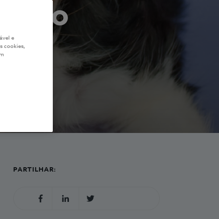
ativo
ável e
s cookies,
em
PARTILHAR: