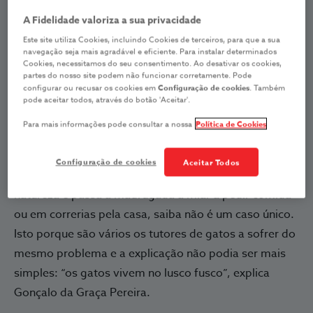
origem deste comportamento e o que fazer para
A Fidelidade valoriza a sua privacidade
passar a noites mais tranquilas (sem ter de se livrar
Este site utiliza Cookies, incluindo Cookies de terceiros, para que a sua
do seu gato).
navegação seja mais agradável e eficiente. Para instalar determinados
Cookies, necessitamos do seu consentimento. Ao desativar os cookies,
partes do nosso site podem não funcionar corretamente. Pode
Com
Gonçalo da Graça Pereira
configurar ou recusar os cookies em
Configuração de cookies
. Também
Médico veterinário especialista europeu em medicina
pode aceitar todos, através do botão 'Aceitar'.
comportamental
Para mais informações pode consultar a nossa
Política de Cookies
Se não sabe o que é uma boa noite de descanso
Configuração de cookies
Aceitar Todos
graças ao seu adorado gato, que é noctívago por
natureza e passa a madrugada a miar a pedir comida
ou em correrias pela casa, saiba não é um caso único.
Isto porque são vários os tutores de gatos a sofrer do
mesmo problema e a explicação não podia ser mais
simples: “os gatos vivem no lusco fusco”, explica
Gonçalo da Graça Pereira.