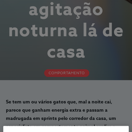
agitação
noturna lá de
casa
COMPORTAMENTO
Se tem um ou vários gatos que, mal a noite cai,
parece que ganham energia extra e passam a
madrugada em sprints pelo corredor da casa, um
especialista em comportamento animal explica a