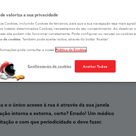
car desparasit
ade valoriza a sua privacidade
iliza Cookies, incluindo Cookies de terceiros, para que a sua navegação seja mais agrad
ara instalar determinados Cookies, necessitamos do seu consentimento. Ao desativar o
SAÚDE ANIMAL
osso site podem não funcionar corretamente. Pode configurar ou recusar os cookies 
o de cookies
. Também pode aceitar todos, através do botão 'Aceitar'.
nformações pode consultar a nossa
Política de Cookies
Configuração de cookies
Aceitar Todos
 e o único acesso à rua é através da sua janela
tação interna e externa, certo? Errado! Um médico
itação e com que periodicidade o deve fazer.