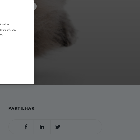
ante?
ável e
s cookies,
em
PARTILHAR: