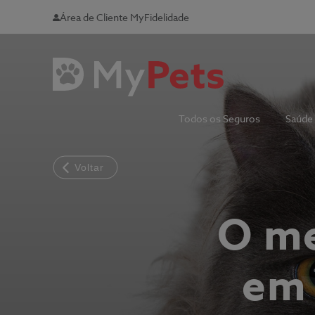
Área de Cliente MyFidelidade
Todos os Seguros
Saúde
Voltar
O me
em 