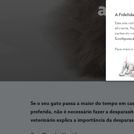
apli
A Fidelid
Este site ut
eficiente. P
partes do n
Configuraçã
Para mais i
Se o seu gato passa a maior do tempo em casa
preferida, não é necessário fazer a desparasi
veterinário explica a importância da desparas