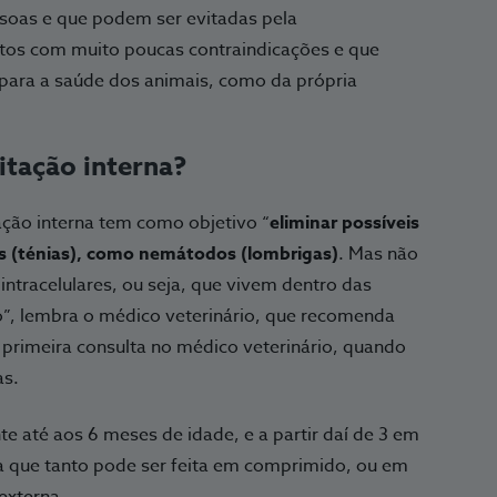
ssoas e que podem ser evitadas pela
os com muito poucas contraindicações e que
para a saúde dos animais, como da própria
itação interna?
tação interna tem como objetivo
“
eliminar possíveis
os (ténias), como nemátodos (lombrigas)
. Mas não
ntracelulares, ou seja, que vivem dentro das
o”,
lembra o médico veterinário, que recomenda
a primeira consulta no médico veterinário, quando
as.
e até aos 6 meses de idade, e a partir daí de 3 em
a que tanto pode ser feita em comprimido, ou em
externa.