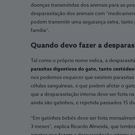
doenças transmitidas dos animais para as pe
desparasitação dos animais com “medicament
podem transmitir uma segurança extra, tanto 
família”.
Quando devo fazer a desparas
Tal como o próprio nome indica, a desparasi
parasitas digestivos do gato, tanto cestóde
nos podemos esquecer que existem parasitas i
células sanguíneas, e que podem afetar o gat
que a desparasitação interna deve ser feita n
ainda são gatinhos, e repetida passados 15 di
“Em gatinhos bebés deve ser feita mensalment
3 meses”, explica Ricardo Almeida, que lembr
pipetas que fazem a desparasitação interna e 