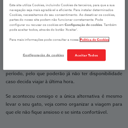
Este site utiliza Cookies, incluindo Cookies de terceiros, para que a sua
Os gatos são animais muito caseiros e não adoram
navegação seja mais agradável e eficiente. Para instalar determinados
Cookies, necessitamos do seu consentimento. Ao desativar os cookies,
propriamente viagens. Por isso, para eles será sempre
partes do nosso site podem não funcionar corretamente. Pode
melhor ficarem em casa, num ambiente que
configurar ou recusar os cookies em
Configuração de cookies
. Também
pode aceitar todos, através do botão 'Aceitar'.
conhecem bem. No entanto, no período das festas
Para mais informações pode consultar a nossa
Política de Cookies
pode ser complicado conseguir alguém que olhe pelo
seu gato enquanto está fora. É provável que os seus
Configuração de cookies
Aceitar Todos
amigos também decidam visitar a família e os
cat
sitters
e hotéis felinos
são muito requisitados neste
período, pelo que poderão já não ter disponibilidade
caso decida viajar à última hora.
Se aconteceu consigo e a única alternativa é mesmo
levar o seu gato, veja como organizar a viagem para
que ele não fique ansioso e se sinta confortável.