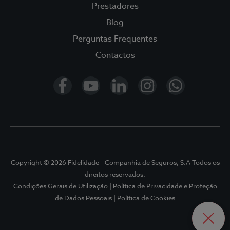
Prestadores
Blog
Saúde Animal
Perguntas Frequentes
Contactos
Fidelidade Loyalty
Fidelidade Pet Tracker
Parcerias
Prestadores
Copyright © 2026 Fidelidade - Companhia de Seguros, S.A Todos os
direitos reservados.
Blog
Condições Gerais de Utilização
|
Política de Privacidade e Proteção
de Dados Pessoais
|
Política de Cookies
OPEN
CLOS