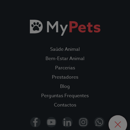
Todos os Seguros
Saúde Animal
Fidelidade Loyalty
Saúde Animal
Fidelidade Pet Tracker
Bem-Estar Animal
Parcerias
Parcerias
Prestadores
Blog
Prestadores
Perguntas Frequentes
Contactos
Blog
OPEN
CLOS