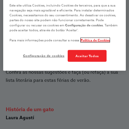
Não importa qual o seu género literário de eleição.
Este site utiliza Cookies, incluindo Cookies de terceiros, para que a sua
Pode ser adepto de romances históricos, vibrar com
navegação seja mais agradável e eficiente. Para instalar determinados
Cookies, necessitamos do seu consentimento. Ao desativar os cookies,
policiais, livros de autoajuda ou devorar biografias,
partes do nosso site podem não funcionar corretamente. Pode
mas caso tenha um ou vários animais de estimação,
configurar ou recusar os cookies em
Configuração de cookies
. Também
pode aceitar todos, através do botão 'Aceitar'.
por certo que vai gostar de ler histórias sobre cães ou
Para mais informações pode consultar a nossa
Política de Cookies
gatos e deixar-se arrebatar pela forma como
encantam a vida de quem tem o privilégio de se
Configuração de cookies
Aceitar Todos
cruzar no seu caminho.
Confira as nossas sugestões e faça (ou refaça) a sua
lista literária para estas férias de verão.
História de um gato
Laura Agustí