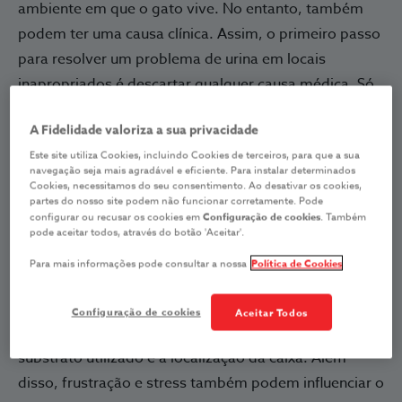
ambiente em que o gato vive. No entanto, também
podem ter uma causa clínica. Assim, o
primeiro passo
para resolver um problema de urina em locais
inapropriados é descartar qualquer causa médica.
Só
depois deverão ser consideradas causas puramente
A Fidelidade valoriza a sua privacidade
comportamentais.
Este site utiliza Cookies, incluindo Cookies de terceiros, para que a sua
navegação seja mais agradável e eficiente. Para instalar determinados
A caixa de areia ideal
Cookies, necessitamos do seu consentimento. Ao desativar os cookies,
partes do nosso site podem não funcionar corretamente. Pode
configurar ou recusar os cookies em
Configuração de cookies
. Também
Se o gato urina fora da caixa, pode ser que o motivo
pode aceitar todos, através do botão 'Aceitar'.
esteja relacionado com a própria caixa. Neste caso, a
Para mais informações pode consultar a nossa
Política de Cookies
urina é encontrada no solo e em quantidade igual à de
uma micção normal. As causas possíveis para este
Configuração de cookies
Aceitar Todos
comportamento incluem o tipo e tamanho da caixa, o
substrato utilizado e a localização da caixa. Além
disso, frustração e stress também podem influenciar o