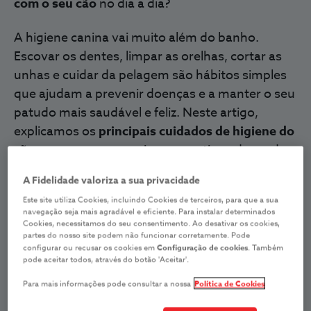
com o seu cão
no dia a dia?
A higiene canina vai muito além do banho.
Escovar os dentes, limpar as orelhas, cortar as
unhas e cuidar da pelagem são hábitos simples
que ajudam a prevenir doenças e a manter o seu
patudo mais saudável e feliz. Neste artigo,
explicamos os
principais cuidados de higiene do
cão
, para que possa criar uma rotina adequada
às necessidades do seu melhor amigo.
A Fidelidade valoriza a sua privacidade
Escovagem dos dentes do cão:
Este site utiliza Cookies, incluindo Cookies de terceiros, para que a sua
como fazer e com que frequência
navegação seja mais agradável e eficiente. Para instalar determinados
Cookies, necessitamos do seu consentimento. Ao desativar os cookies,
partes do nosso site podem não funcionar corretamente. Pode
A saúde oral do seu cão é fundamental. Tal
configurar ou recusar os cookies em
Configuração de cookies
. Também
pode aceitar todos, através do botão 'Aceitar'.
como os humanos, os cães podem desenvolver
problemas dentários
, como tártaro, gen
givites e
Para mais informações pode consultar a nossa
Política de Cookies
doença periodontal.
Segundo um
estudo
,
cerca