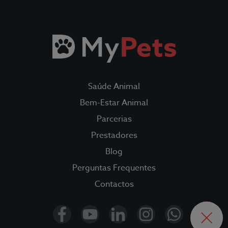
Todos os Seguros
Saúde Animal
Fidelidade Loyalty
Saúde Animal
Fidelidade Pet Tracker
Bem-Estar Animal
Parcerias
Parcerias
Prestadores
Blog
Prestadores
Perguntas Frequentes
Blog
Contactos
OPEN
CLOS