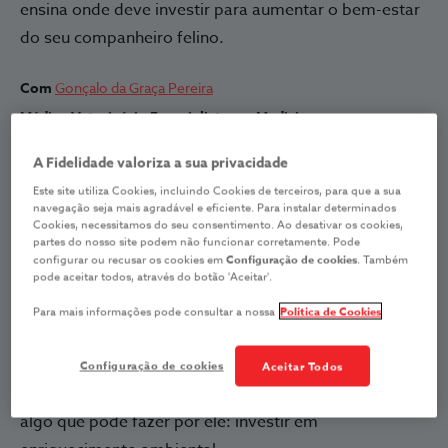
ensina onde deve investir para aumentar o bem-estar
do seu companheiro felino.
Com
Gonçalo da Graça Pereira
Médico Veterinário Especialista em Medicina
Comportamental
A Fidelidade valoriza a sua privacidade
Este site utiliza Cookies, incluindo Cookies de terceiros, para que a sua
navegação seja mais agradável e eficiente. Para instalar determinados
Como é o seu dia a dia habitual? Sai de casa de manhã
Cookies, necessitamos do seu consentimento. Ao desativar os cookies,
partes do nosso site podem não funcionar corretamente. Pode
cedo para trabalhar e só regressa ao final do dia? Ou
configurar ou recusar os cookies em
Configuração de cookies
. Também
pode aceitar todos, através do botão 'Aceitar'.
está em regime híbrido e pode ficar alguns dias a
trabalhar em casa? E o seu gato, fica sozinho a maior
Para mais informações pode consultar a nossa
Política de Cookies
parte do tempo? Se está preocupado com os índices
de felicidade do seu companheiro felino, agora que
Configuração de cookies
Aceitar Todos
regressou ao trabalho presencial, saiba que existe
algo que pode fazer por ele: investir em