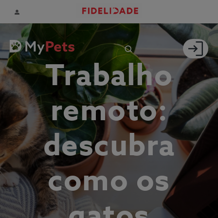
Trabalho
remoto:
descubra
como os
gatos