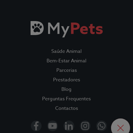
Todos os Seguros
Saúde Animal
Fidelidade Loyalty
Saúde Animal
Fidelidade Pet Tracker
Bem-Estar Animal
Parcerias
Parcerias
Prestadores
Blog
Prestadores
Perguntas Frequentes
Blog
Contactos
OPEN
CLOS