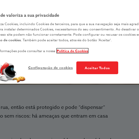
de vacinas?
ade valoriza a sua privacidade
iliza Cookies, incluindo Cookies de terceiros, para que a sua navegação seja mais agrad
ara instalar determinados Cookies, necessitamos do seu consentimento. Ao desativar o
SAÚDE ANIMAL
osso site podem não funcionar corretamente. Pode configurar ou recusar os cookies 
o de cookies
. Também pode aceitar todos, através do botão 'Aceitar'.
nformações pode consultar a nossa
Política de Cookies
Configuração de cookies
Aceitar Todos
 rua, então está protegido e pode “dispensar”
ato sem riscos: há ameaças que entram em casa