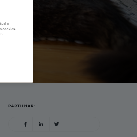
ável e
s cookies,
em
PARTILHAR: