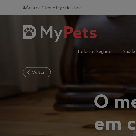
Área de Cliente MyFidelidade
Todos os Seguros
Saúde
Voltar
O me
em c