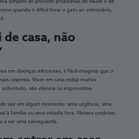
orma simples de prevenir problemas de saúde e de
esmo quando é difícil levar o gato ao veterinário,
l.
i de casa, não
”
sa em doenças infeciosas, é fácil imaginar que o
é mais cinzenta. Viver em casa reduz muitas
, sobretudo, não elimina os imprevistos.
ar de sair em algum momento: uma urgência, uma
 à família ou uma estadia fora. Nesses cenários,
sa a ser uma salvaguarda.