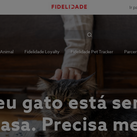
Ir p
 Animal
Fidelidade Loyalty
Fidelidade Pet Tracker
Parcer
u gato está s
asa. Precisa 