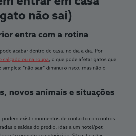
em entrar em casa
ato não sai)
rior entra com a rotina
 pode acabar dentro de casa, no dia a dia. Por
no calçado ou na roupa
, o que pode afetar gatos que
é simples: “não sair” diminui o risco, mas não o
as, novos animais e situações
 podem existir momentos de contacto com outros
tradas e saídas do prédio, idas a um hotel/pet
locação urgente ao veterinário. São situações