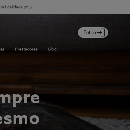
ara fidelidade.pt
Entrar
ias
Prestadores
Blog
empre
mesmo