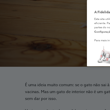
A Fidelid
Este site ut
eficiente. P
partes do n
Configuraçã
Para mais i
É uma ideia muito comum: se o gato não sai à
vacinas. Mas um gato de interior não é um g
sem dar por isso.